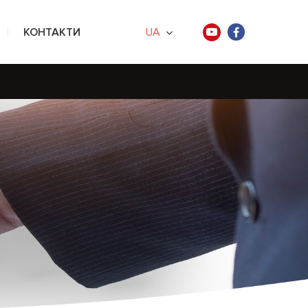
КОНТАКТИ
UA
нології
ртнери
ндації