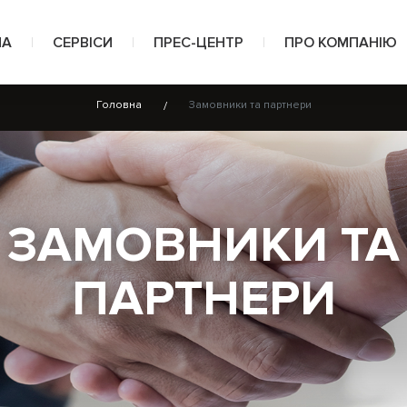
НА
СЕРВІСИ
ПРЕС-ЦЕНТР
ПРО КОМПАНІЮ
Головна
Замовники та партнери
Проєкти на споруджування свердловин
Новини
Про нас
Похило-скероване буріння
Фото
Нагороди
Бурові розчини та спеціальні рідини
Відео
Сертифікати
ЗАМОВНИКИ ТА
Капітальний ремонт свердловин і колтюбінгові тех
Замовники та па
ПАРТНЕРИ
Інтегроване управління проєктами
Відгуки та рекоме
Охорона праці та промислова безпека
Документи
Екологія та охорона навколишнього середовища