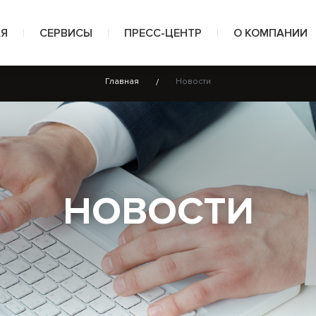
АЯ
СЕРВИСЫ
ПРЕСС-ЦЕНТР
О КОМПАНИИ
Главная
Новости
Проекты на сооружение скважин
Новости
О нас
Наклонно-направленное бурение
Фото
Награды
Буровые растворы и специальные жидкости
Видео
Сертификаты
НОВОСТИ
Капитальный ремонт скважин и колтюбинговые те
Заказчики и п
Интегрированное управление проектам
Отзывы и реко
Охрана труда и промышленная безопасность
Документы
Экология и охрана окружающей среды