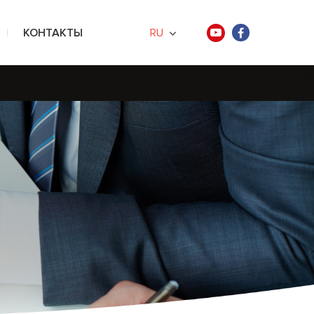
КОНТАКТЫ
RU
хнологии
артнеры
мендации